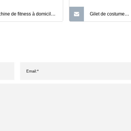
hine de fitness à domicile
Gilet de costume
 Combinaison
d'entraînement EM
ntraînement EMS Machine
machine de stimula
fitness sans fil EMS
musculaire EMS