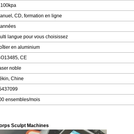
-100kpa
anuel, CD, formation en ligne
 années
ulti langue pour vous choisissez
oîtier en aluminium
SO13485, CE
aser noble
ékin, Chine
5437099
00 ensembles/mois
Corps Sculpt Machines