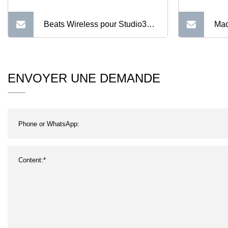
Beats Wireless pour Studio3
Mac
Smart Phone Earphone
EMS
Bluetooth Headset Urbeat
d'e
ENVOYER UNE DEMANDE
Headphone
de 