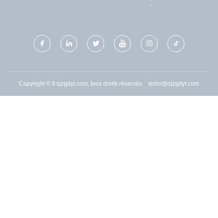
DE CHINE
TRICYCLES ÉLECTRIQUES
POUR PASSAGERS
Copyright © fr.sjzgdyt.com, tous droits réservés.
victor@sjzgdyt.com