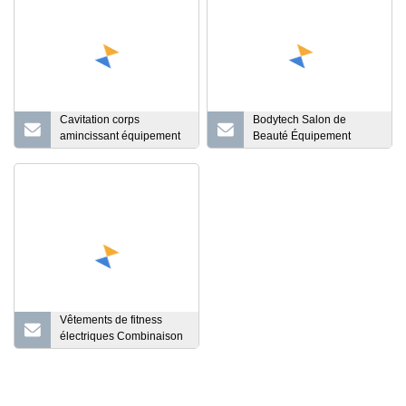
Cavitation corps
Bodytech Salon de
amincissant équipement
Beauté Équipement
taille formateurs dispositif
Consommation Calorie
de combustion des
EMS Session Veste
graisses RF ultrasons
Favorise Le Métabolisme
perdre du poids EMS
Wonder EMS Beauté
maison beauté Instrument
Minceur Costume
Vêtements de fitness
électriques Combinaison
de fitness EMS pour perte
de poids