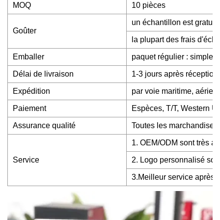
MOQ
10 pièces
un échantillon est gratuit
Goûter
la plupart des frais d'é
Emballer
paquet régulier : simple 
Délai de livraison
1-3 jours après réceptio
Expédition
par voie maritime, aérie
Paiement
Espèces, T/T, Western U
Assurance qualité
Toutes les marchandises s
1. OEM/ODM sont très ap
Service
2. Logo personnalisé son
3.Meilleur service après-v