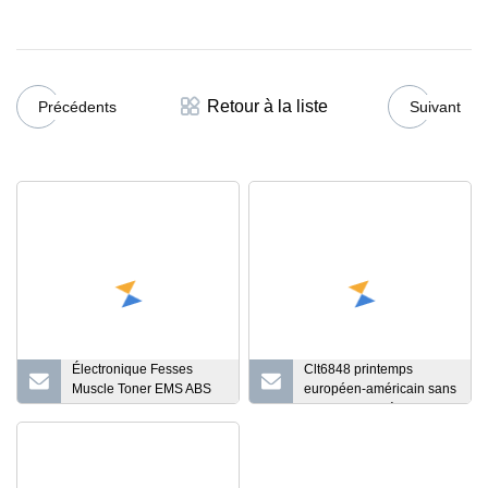
Retour à la liste
Précédents
Suivant
Électronique Fesses
Clt6848 printemps
Muscle Toner EMS ABS
européen-américain sans
Stimulateur HIPS Trainer
couture une pièce Yoga
costume danse serré
ajustement exercice
Stretch body