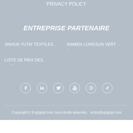
PRIVACY POLICY
ENTREPRISE PARTENAIRE
JINHUA YUTAI TEXTILES
XIAMEN LONGSUN VERT
IMP.&EXP. CO., LTD
ÉNERGIE TECHNOLOGIE
CO., LTD.
LISTE DE PRIX DES
BRÛLEURS EN ACIER
ALUMINISÉ
Copyright © fr.sjzgdyt.com, tous droits réservés.
victor@sjzgdyt.com