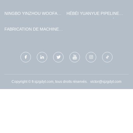
INDUSTRIEL TECHNOLOGIE
CIE., LTD
NINGBO YINZHOU WOOFAN
HÉBÉI YUANYUE PIPELINE
INDUSTRIE & TRADE CO.,
TECHNOLOGIE CIE, LTÉE
LTD.
FABRICATION DE MACHINES
TAIAN MINLE CO., LTD.
Copyright © fr.sjzgdyt.com, tous droits réservés.
victor@sjzgdyt.com