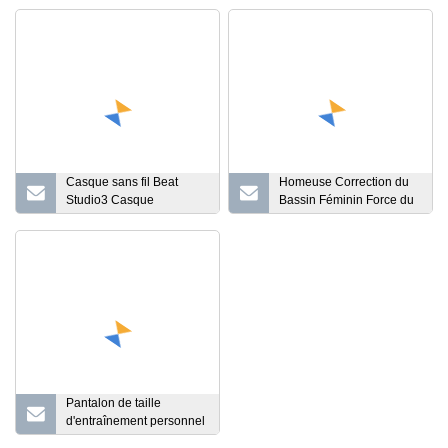
Casque sans fil Beat
Homeuse Correction du
Studio3 Casque
Bassin Féminin Force du
Bluetooth Studio 3
Plancher Pelvien Muscle
Shadow Grey
EMS Costume
Pantalon de taille
d'entraînement personnel
unisexe EMS Tech