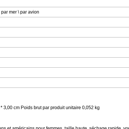
par mer \ par avion
 * 3,00 cm Poids brut par produit unitaire 0,052 kg
ns et américains pour femmes, taille haute, séchage rapide, yog