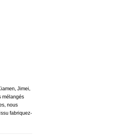
Xiamen, Jimei,
es mélangés
les, nous
issu fabriquez-