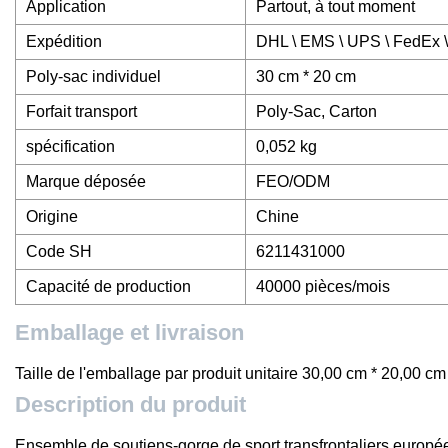
Application
Partout, à tout moment
Expédition
DHL \ EMS \ UPS \ FedEx \ 
Poly-sac individuel
30 cm * 20 cm
Forfait transport
Poly-Sac, Carton
spécification
0,052 kg
Marque déposée
FEO/ODM
Origine
Chine
Code SH
6211431000
Capacité de production
40000 pièces/mois
Emballage et livraison
Taille de l'emballage par produit unitaire 30,00 cm * 20,00 cm
Description du produit
Ensemble de soutiens-gorge de sport transfrontaliers europée