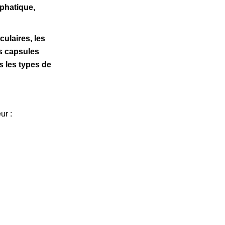
mphatique,
culaires, les
es capsules
us les types de
ur :