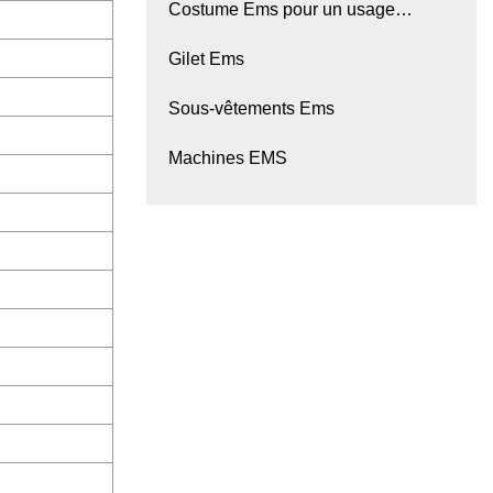
Costume Ems pour un usage
domestique
Gilet Ems
Sous-vêtements Ems
Machines EMS