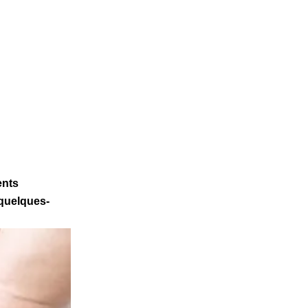
ents
e quelques-